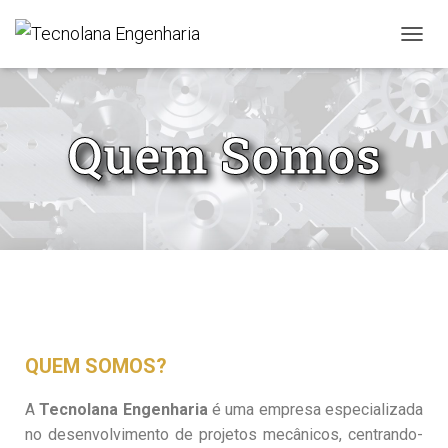
A
L
T
E
R
Quem Somos
N
A
R
A
N
A
V
E
G
A
Ç
Ã
QUEM SOMOS?
O
A
Tecnolana Engenharia
é uma empresa especializada
no desenvolvimento de projetos mecânicos, centrando-