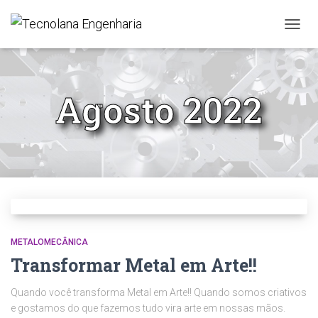
ALTER
Agosto 2022
METALOMECÂNICA
Transformar Metal em Arte!!
Quando você transforma Metal em Arte!! Quando somos criativos
e gostamos do que fazemos tudo vira arte em nossas mãos.