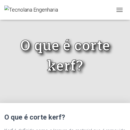
ALTER
O que é corte
kerf?
O que é corte kerf?