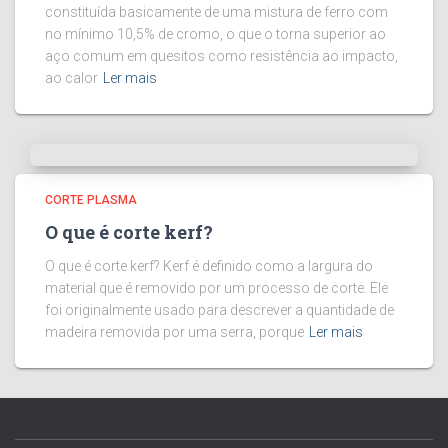
constituída basicamente de uma mistura de ferro com
no mínimo 10,5% de cromo, o que o torna superior ao
aço comum em quesitos como resistência ao impacto,
ao calor
Ler mais
CORTE PLASMA
O que é corte kerf?
O que é corte kerf? Kerf é definido como a largura do
material que é removido por um processo de corte. Ele
foi originalmente usado para descrever a quantidade de
madeira removida por uma serra, porque
Ler mais