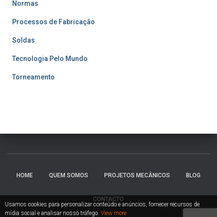
Normas
Processos de Fabricação
Soldas
Tecnologia Pelo Mundo
Torneamento
HOME
QUEM SOMOS
PROJETOS MECÂNICOS
BLOG
CONTACTO
Usamos cookies para personalizar conteúdo e anúncios, fornecer recursos de
mídia social e analisar nosso tráfego.
View more