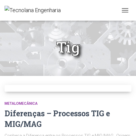
ALTER
Tig
METALOMECÂNICA
Diferenças – Processos TIG e
MIG/MAG
Conheça a Diferença entre os Processos TIG e MIG/MAG Origem